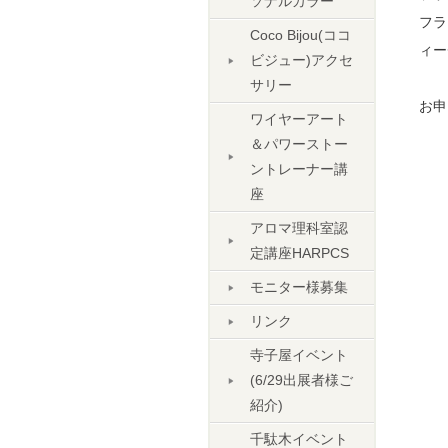
ソナルカラー
フラ
Coco Bijou(ココ
ィー
ビジュー)アクセ
サリー
お申
ワイヤーアート
＆パワーストー
ントレーナー講
座
アロマ理科室認
定講座HARPCS
モニター様募集
リンク
寺子屋イベント
(6/29出展者様ご
紹介)
千駄木イベント