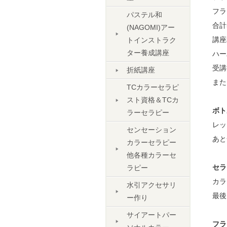
フラ
パステル和
合計
(NAGOMI)アー
講座
トインストラク
ター養成講座
ハー
受講
折紙講座
また
TCカラーセラピ
スト資格＆TCカ
ボト
ラーセラピー
レッ
センセーション
あと
カラーセラピー
他各種カラーセ
セラ
ラピー
カラ
水引アクセサリ
最後
ー作り
サイアートパー
フラ