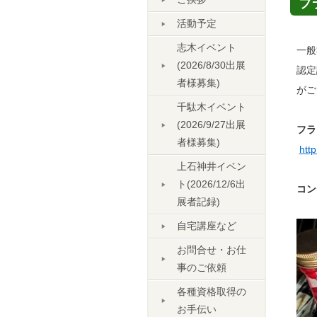
フ
活動予定
志木イベント
一般
(2026/8/30出展
認定
者様募集)
がご
千駄木イベント
(2026/9/27出展
フラ
者様募集)
htt
上石神井イベン
ト(2026/12/6出
コン
展者記録)
自宅講座など
お問合せ・お仕
事のご依頼
各種資格取得の
お手伝い