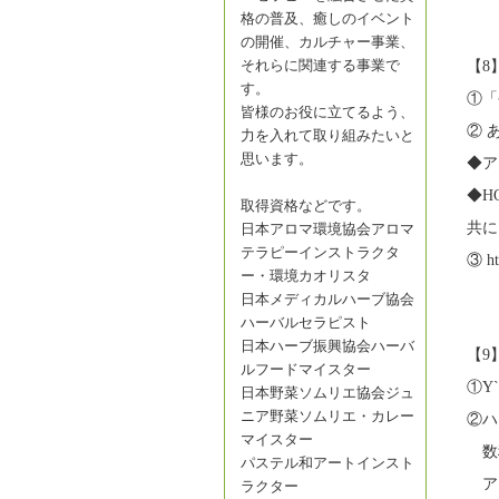
格の普及、癒しのイベント
の開催、カルチャー事業、
それらに関連する事業で
【8
す。
①「
皆様のお役に立てるよう、
② 
力を入れて取り組みたいと
思います。
◆ア
◆H
取得資格などです。
共に1
日本アロマ環境協会アロマ
テラピーインストラクタ
③ ht
ー・環境カオリスタ
日本メディカルハーブ協会
ハーバルセラピスト
日本ハーブ振興協会ハーバ
【9
ルフードマイスター
①Y`
日本野菜ソムリエ協会ジュ
ニア野菜ソムリエ・カレー
②ハ
マイスター
数
パステル和アートインスト
ア
ラクター