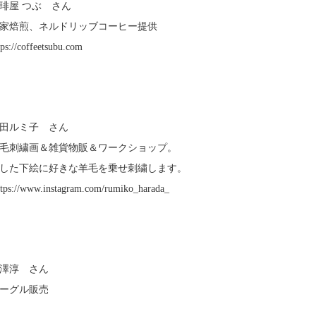
琲屋 つぶ さん
家焙煎、ネルドリッブコーヒー提供
ps://coffeetsubu.com
】
田ルミ子 さん
毛刺繍画＆雑貨物販＆ワークショップ。
した下絵に好きな羊毛を乗せ刺繍します。
ps://www.instagram.com/rumiko_harada_
】
澤淳 さん
ーグル販売