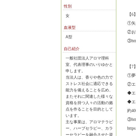
性別
【6
女
①矢
血液型
②お
A型
③htt
自己紹介
一般社団法人アロマ理科
室、代表理事のいりゆかと
【7
申します。
①夢
当法人は、香りや色の力で
ストレス社会に適応できる
②エ
能力を備えることを広め、
◆エ
またそれに関連した様々な
◆エ
資格を持つ人々の活動の拠
点を作ることを目的として
約40
います。
③htt
主な事業は、アロマテラピ
ー、ハーブセラピー、カラ
https
ーセラピーを融合させた資