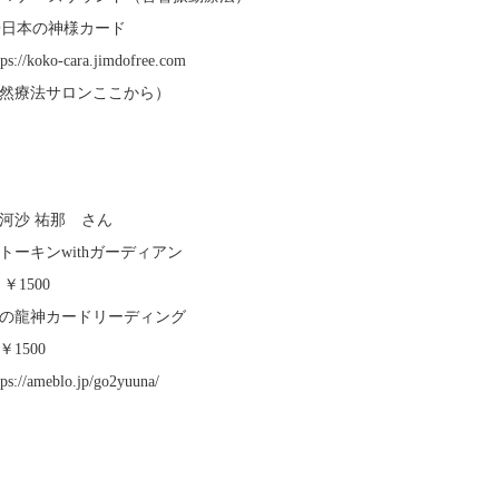
日本の神様カード
ps://koko-cara.jimdofree.com
然療法サロンここから）
】
河沙 祐那 さん
トーキンwithガーディアン
 ￥1500
光の龍神カードリーディング
分￥1500
ps://ameblo.jp/go2yuuna/
】