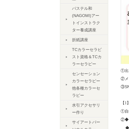
パステル和
(NAGOMI)アー
トインストラク
ター養成講座
折紙講座
TCカラーセラピ
スト資格＆TCカ
ラーセラピー
①出
センセーション
②メ
カラーセラピー
③S
他各種カラーセ
ラピー
【1
水引アクセサリ
①自
ー作り
②◆
サイアートパー
◆