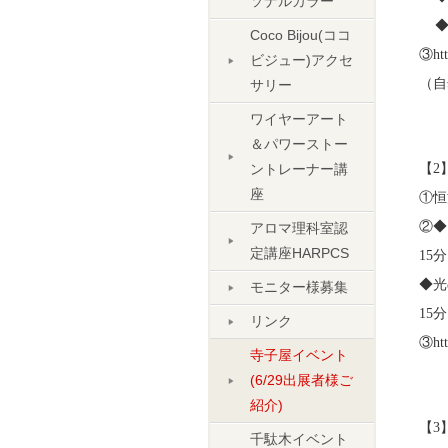
ソナルカラー
◆
Coco Bijou(ココ
③htt
ビジュー)アクセ
（自
サリー
ワイヤーアート
＆パワーストー
ントレーナー講
【2
座
①恒
②◆
アロマ理科室認
定講座HARPCS
15分
◆
モニター様募集
15
リンク
③htt
寺子屋イベント
(6/29出展者様ご
紹介)
【3
千駄木イベント