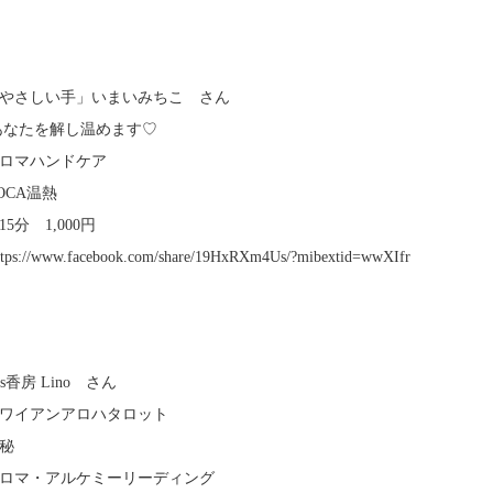
】
やさしい手」いまいみちこ さん
あなたを解し温めます♡
ロマハンドケア
OCA温熱
5分 1,000円
tps://www.facebook.com/share/19HxRXm4Us/?mibextid=wwXIfr
】
s香房 Lino さん
ワイアンアロハタロット
秘
ロマ・アルケミーリーディング