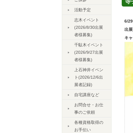
寺
活動予定
志木イベント
6/
(2026/8/30出展
出展
者様募集)
キャ
千駄木イベント
(2026/9/27出展
者様募集)
上石神井イベン
ト(2026/12/6出
展者記録)
自宅講座など
お問合せ・お仕
事のご依頼
各種資格取得の
お手伝い