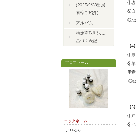
①珈
(2025/9/28出展
②自
者様ご紹介)
③htt
アルバム
特定商取引法に
基づく表記
【4
①原
プロフィール
②羊
用意
③htt
【5
①戸
ニックネーム
②ベ
いりゆか