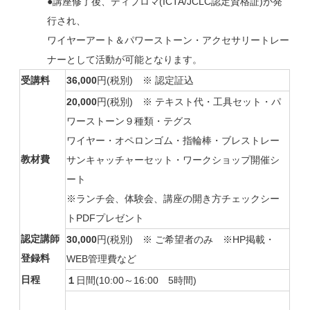
●
講座修了後、ディプロマ(ICTA/JCLC認定資格証)が発
行され、
ワイヤーアート＆パワーストーン・アクセサリートレー
ナーとして活動が可能となります。
受講料
36,000
円(税別)
※ 認定証込
20,000
円(税別)
※ テキスト代・工具セット・パ
ワーストーン９種類・テグス
ワイヤー・オペロンゴム・指輪棒・ブレストレー
教材費
サンキャッチャーセット・ワークショップ開催シ
ート
※ランチ会、体験会、講座の開き方チェックシー
トPDFプレゼント
認定講師
30,000
円(税別)
※ ご希望者のみ ※HP掲載・
登録料
WEB管理費など
日程
１
日間(10:00～16:00 5時間)