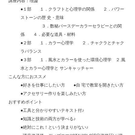
講座内容：理論
●
１部 １．クラフトと心理学の関係 ２．パワー
ストーンの歴 史・意味
３．数秘バースデーカラーセラピーとの関
係 ４．必要な道具・材料
●
２部 １．カラー心理学 ２．チャクラとチャク
ラバランス
●
３部 １．風水とカラーを使った環境心理学 ２.風
水とカラー心理学と サンキャッチャー
こんな方におススメ
●
好きを仕事にしたい方
●
自 宅で教室を開きたい方
●
アクセサリー作りを楽しみたい方
おすすめポイント
●
工具と分かりやすいテキスト付♪
●
知識と技術の両方が学べる♪
●
絶対にこれ！という決まりがない♪