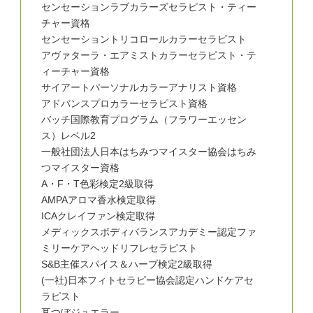
センセーションラブカラーズセラピスト・ティー
チャー資格
センセーショントリコロールカラーセラピスト
アヴァターラ・エアミストカラーセラピスト・テ
ィーチャー資格
サイアートパーソナルカラーアナリスト資格
アドバンスプロカラーセラピスト資格
バッチ国際教育プログラム（フラワーエッセン
ス）レベル2
一般社団法人日本はちみつマイスター協会はちみ
つマイスター資格
A・F・T色彩検定2級取得
AMPAアロマ香水検定取得
ICAクレイファン検定取得
メディックスボディバランスアカデミー認定ファ
ミリーケアヘッドリフレセラピスト
S&B主催スパイス＆ハーブ検定2級取得
(一社)日本フィトセラピー協会認定ハンドケアセ
ラピスト
耳つぼジュエラー