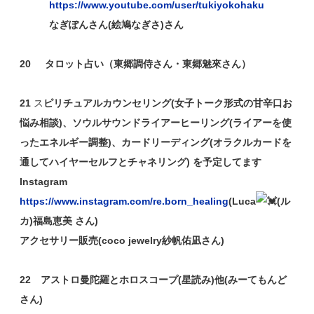
https://www.youtube.com/user/tukiyokohaku
なぎぽんさん(絵鳩なぎさ)さん
20 タロット占い（東郷調侍さん・東郷魅來さん）
21
ス
ピリチュアルカウンセリング(女子トーク形式の甘辛口お
悩み相談)、ソウルサウンドライアーヒーリング(ライアーを使
ったエネルギー調整)、カードリーディング(オラクルカードを
通してハイヤーセルフとチャネリング) を予定してます
Instagram
https://www.instagram.com/re.born_healing
(Luca
(ル
カ)福島恵美 さん)
アクセサリー販売(coco jewelry紗帆佑凪さん)
22 アストロ曼陀羅とホロスコープ(星読み)他(みーてもんど
さん)