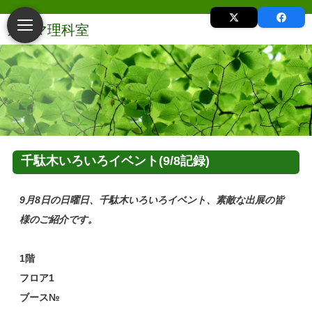
千駄木いろいろイベント(9/8記録)
9月8日の日曜日、千駄木いろいろイベント、素敵な出展の皆
様のご紹介です。
1階
フロア1
ブース№