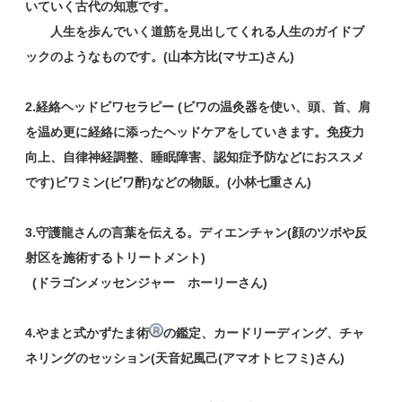
いていく古代の知恵です。
人生を歩んでいく道筋を見出してくれる人生のガイドブ
ックのようなものです。(山本方比(マサエ)さん)
2.経絡ヘッドビワセラピー (ビワの温灸器を使い、頭、首、肩
を温め更に経絡に添ったヘッドケアをしていきます。免疫力
向上、自律神経調整、睡眠障害、認知症予防などにおススメ
です)ビワミン(ビワ酢)などの物販。(小林七重さん)
3.守護龍さんの言葉を伝える。ディエンチャン(顔のツボや反
射区を施術するトリートメント)
(ドラゴンメッセンジャー ホーリーさん)
4.
やまと式かずたま術
の鑑定、カードリーディング、チャ
ネリングのセッション(天音妃風己(アマオトヒフミ)さん)