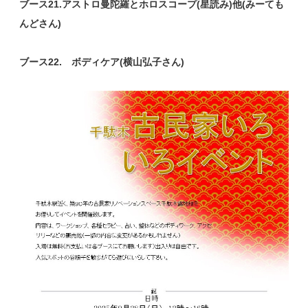
ブース21.アストロ曼陀羅とホロスコープ(星読み)他(みーても
んどさん)
ブース22. ボディケア(横山弘子さん)