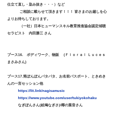
仕立て直し・染み抜き・・・）など
ご相談に載らせて頂きます！！！ 皆さまのお越しを心
よりお待ちしております。
（一社）日本ヒューマンスキル教育推進協会認定傾聴
セラピスト 内田勝三 さん
ブース16. ボディワーク、物販 (Ｆｌｏｒａｌ Ｌｕｃｅｓ
まさみさん)
ブース17.筒ぽんぽんパタパタ、お名前パスポート、ときめき
んの一言セッション他
https://lit.link/nagisamusic
https://www.youtube.com/user/tukiyokohaku
なぎぽんさん(絵鳩なぎさ)/椰の葉音さん